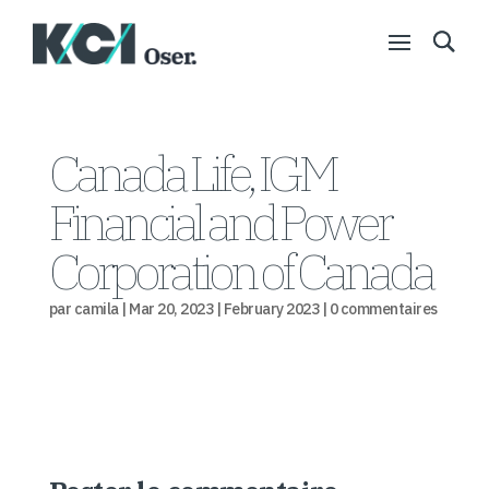
Canada Life, IGM
Financial and Power
Corporation of Canada
par
camila
|
Mar 20, 2023
|
February 2023
|
0 commentaires