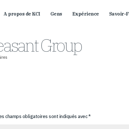
A propos de KCI
Gens
Expérience
Savoir-F
easant Group
ires
es champs obligatoires sont indiqués avec
*