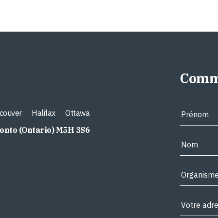
Comm
couver
Halifax
Ottawa
ronto (Ontario) M5H 3S6